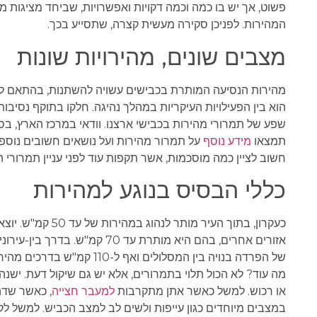
פשוט, אך יש בו כמה וכמה דקויות ואפשרויות, שביחד מציגות 
המהירות. לפניכן סקירה מעשית קצרה, שתסייע בכך.
מצבים שונים, מהירויות שונות
מהירות הנסיעה המותרת בכבישים עשויה להשתנות, בהתאם למצב
הוא בין הפעילויות העיקריות במהלך נהיגה. חלקו בתוקף נסיבות
שפע של תמרורי מהירות בכבישי ארצנו. וודאי במרכז הארץ, בס
תמצאו
מידע נוסף
על תמרור מהירות ועל נושאים חשובים נוספ
חשוב לציין כמה מוסכמות, אשר תקפות עוד לפני עניין תמרורי ה
כללי הבסיס בנוגע למהירות
של הפרדה בנויה בין המסלולי
מה עוד? לא הכול תלוי בתמרורים, אלא יש גם שיקול דעת. יש
או רכוש. למשל כאשר אתן מתקרבות
למעבר חצייה
, כאשר שדה
במצבים מיוחדים כגון עייפות ולשים לב למצב הכביש. למשל ל