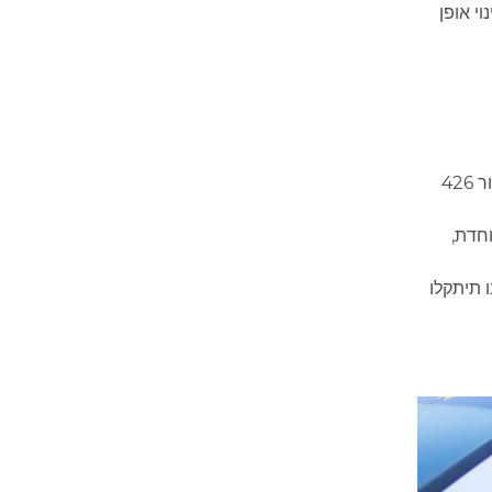
י אופן
– זהו תמרור המהירות הבסיסי ביותר. הוא מעוצב כעיגול אדום ובתוכו מספר שמציין את המהירות. משמעות תמרור 426
חדת,
 תיתקלו