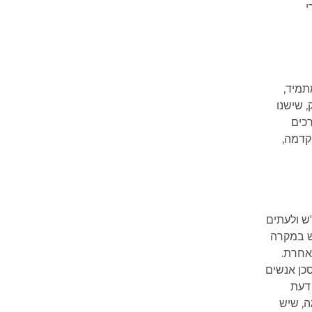
י
תמיד,
, שישנו
רכים
קדמה,
של עד 50 קמ"ש. יוצאי הדופן מבחינה זו, הם אזורים בעיר שבהם המהירות תוגבל ל-30 קמ"ש ולעתים
בין-עירונית מותר לנסוע במהירות של עד 80 קמ"ש. מהירות זו עולה ל-90 קמ"ש במקרה
מר אחרת.
כן אנשים
 דעת
ה, שיש