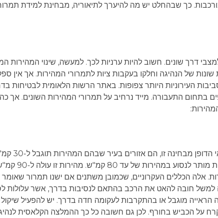
מורכבות. כך שבהחלט יש מה להיערך לתיאוריה, מבחינת למידת תמרור
י דרך שונים. חשוב להיות ערניות לכך. למעשה, שינוי המהירות המ
 שונות של הנהיגה וחלקו בעקבות ציות לתמרורי המהירות. אך אין ספק
ביבות העירוניות היותר צפופות. באתר הרשות הלאומית לבטיחות בד
ים בתחום התעבורה. מייד נרחיב על תמרורי המהירות השונים. אך כה
מהירות:
כעקרון, בתוך העיר מותר לנהוג במהירות 
אזורים אחרים, בהם היא מותרת עד 70 קמ"ש. בדרך 
ם ואף ל-110 קמ"ש בדרכים מהירות. אלה הכללים העקרוניים, שכמובן משתנים אם ישנו תמרור שאו
נה למשל חובה להאט את הרכב בהתאם לנסיבות בדרך, אשר עלולות לס
 הראייה מוגבל או בהתקרבות לעקומה חדה בדרך. יש להפעיל שיקול
קרח על הכביש בחורף. לכן גם חשובה כל כך ההמלצה הקלאסית לנהיג