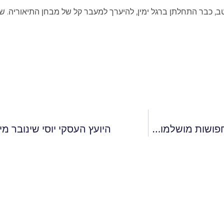
, כבר התחלתן ברגל ימין, להיערך למעבר קל של מבחן התיאוריה. ש
אל תחכו עם התחפושת לרגע האחרון: 5 רעיונות לתחפושות מושלמות לפורים 2023
היועץ העסקי יוסי שינובר מי