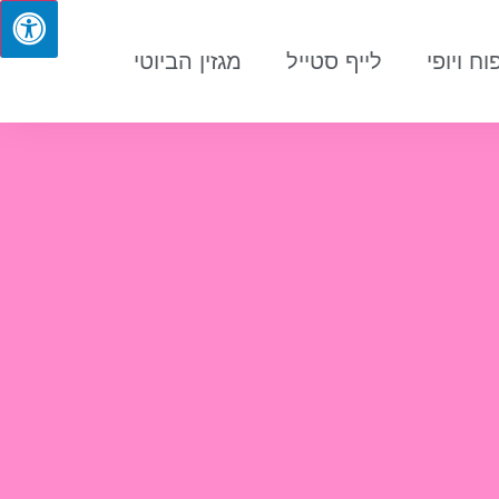
וח ויופי
לייף סטייל
מגזין הביוטי