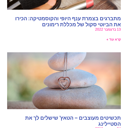
תברגים בצמרת ענף היופי והקוסמטיקה: הכירו
ת הביוטי סקול של מכללת רימונים
בדצמבר 2022
רא עוד »
כשיטים מעוצבים – הטאץ' שישלים לך את
סטיילינג