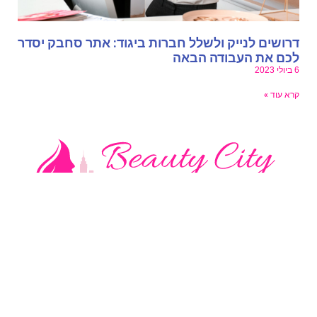
רושים לנייק ולשלל חברות ביגוד: אתר סחבק יסדר
כם את העבודה הבאה
י 2023
רא עוד »
טגוריות בלוג