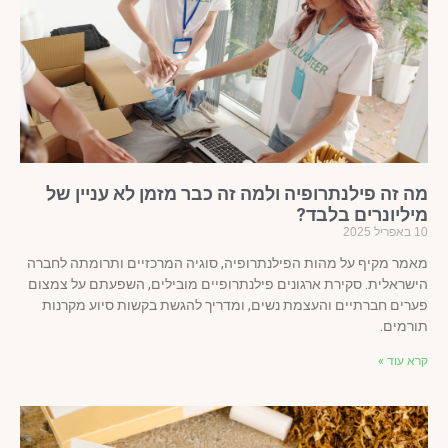
ה זה פילנתרופיה ולמה זה כבר מזמן לא עניין של
יליונרים בלבד?
ל 2025
מר מקיף על מהות הפילנתרופיה, סוגיה המרכזיים ותרומתה לחברה
שראלית. סקירת ארגונים פילנתרופיים מובילים, השפעתם על צמצום
רים חברתיים והעצמת נשים, ומדריך להגשת בקשות סיוע מקרנות
רמים.
א עוד »