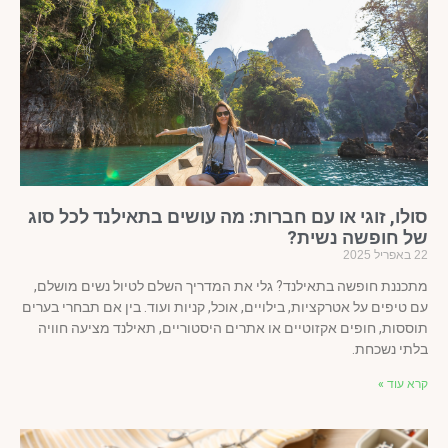
ולו, זוגי או עם חברות: מה עושים בתאילנד לכל סוג
ל חופשה נשית?
ל 2025
כננת חופשה בתאילנד? גלי את המדריך השלם לטיול נשים מושלם,
 טיפים על אטרקציות, בילויים, אוכל, קניות ועוד. בין אם תבחרי בערים
ססות, חופים אקזוטיים או אתרים היסטוריים, תאילנד מציעה חוויה
תי נשכחת.
א עוד »