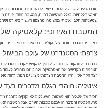
הודו מציעה עושר של ארומות שאין לו מתחרים. הכורכום, הכמ
האנטי דלקתיות. בגלל השפעות דתיות, המטבח ההודי פיתח מיו
שמעניקות חלבון איכותי מהצומח. מהצפון העשיר ביוגורט ושמנת
המטבח האירופי: קלאסיקה של א
באירופה נוצרו היסודות של הקולינריה המערבית המודרנית, תוך 
צרפת: הסטנדרט של עולם הבישול
צרפת היא המקום שבו הבישול הפך למקצוע אקדמי. הטכניקות ה
הצרפתים מקדשים את האסתטיקה, ולרוב הם בוחרים לעבוד 
לצד הקרואסון והיין, המטבח הצרפתי מציע גם מנות ירקות מופלא
איטליה: חומרי הגלם מדברים בעד 
הסוד של איטליה הוא פשטות. האיטלקים לא זקוקים להרבה מרכיב
טרי. הפסטה והפיצה הן אמנם כוכבות הערב, אבל המטבח האיטל