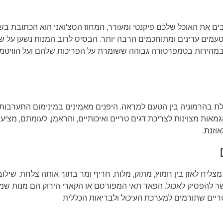
ים את האוכל שלכם פיקנטי ומעורר, המחוז הסצ'ואני הוא הכתובת בש
עמים עדינים ומתוחכמים הרבה יותר. הבסיס לרוב המנות נשען על ש
ת במהירות בטמפרטורה גבוהה ששומרת על הפריכות שלהם ועל הוויטמי
דוגלת בהרמוניה בין הטעם למראה. היפנים מאמינים במינימום התערבות
ות מצוינות לצריכת דגים טריים ואיכותיים, והראמן, לעומתם, מציע 
וזנת.
יח לאזן בין חמוץ, מתוק, מלוח, חריף ומר בתוך אותה צלחת. שילוב
אפשר להפסיק לאכול. הפאד תאי המפורסם או הקארי הירוק הם מנות שמ
יים שתורמים למערכת העיכול ולבריאות הכללית.