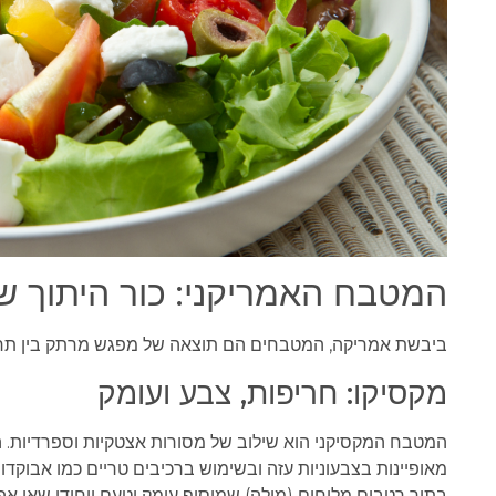
המטבח האמריקני: כור היתוך ש
ביבשת אמריקה, המטבחים הם תוצאה של מפגש מרתק בין תרבו
מקסיקו: חריפות, צבע ועומק
המטבח המקסיקני הוא שילוב של מסורות אצטקיות וספרדיות. ה
מאופיינות בצבעוניות עזה ובשימוש ברכיבים טריים כמו אבוקדו
בתוך רטבים מלוחים (מולה) שמוסיף עומק וטעם ייחודי שאי א