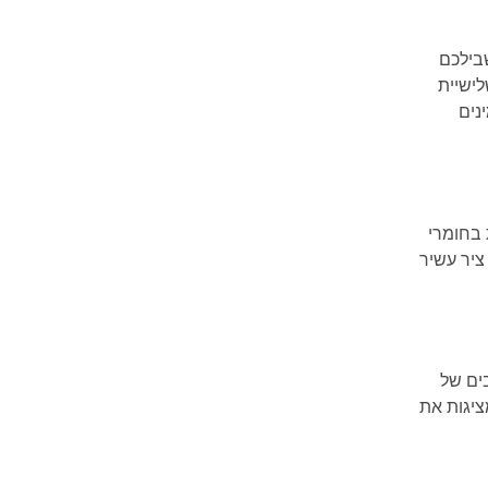
בילכם
לישיית
נים
 בחומרי
ציר עשיר
ים של
ציגות את