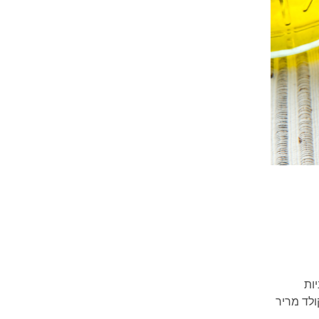
ות
ולד מריר