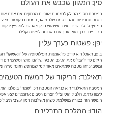
סין: המגוון שכבש את העולם
המטבח הסיני מחולק לסגנונות אזוריים מרתקים. אם אתם אוהב
בזכות החריפות המפורסמת שלו. מנגד, המטבח הקנטוני מציע ט
המחץ: ג'ינג'ר, שום וסויה. השימוש בווק מאפשר להקפיץ ירקו
החיוניים, ובכך הוא הופך את הארוחה למזינה וקלילה.
יפן: פשטות כערך עליון
ביפן, האוכל הוא קודם כל אומנות. הפילוסופיה של "וואשוקו" 
הגלם כדי להבליט את הטעם הטבעי שלהם. סושי וסשימי הם דוגמא
ומשביע. זהו מטבח שמתאים מאוד למי שמחפש תזונה נקייה ומא
תאילנד: הריקוד של חמשת הטעמים
המטבח התאילנדי הוא כנראה המטבח הכי "שמח" בעולם. הוא מצל
לימון גראס, חלב קוקוס וצ'ילי יוצרים רטבים ארומטיים שאי 
העושר הזה בצורה מושלמת, כשהן משלבות המון עשבי תיבול טר
הודו: ממלכת התבלינים