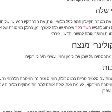
 שלה
 מטבח הקייג'ון המפולפל מלואיזיאנה, את הברביקיו המעושן של הד
נהוג להגיש
בשר בקר
איכותי שנצלה לאורך זמן, כחלק ממסורת של א
ית והופך אותה למשהו חדש ויצירתי.
ולינרי מנצח
בססים על שמן זית, לימון והמון עשבי תיבול ירוקים.
ות
ות עם סלטים טריים כמו טבולה, חומוס וטחינה. המטבח הלבנוני נחש
מטבח המרוקאי, לעומת זאת, לוקח אותנו למחוזות מתוקים מלוחים עם 
עפרן.