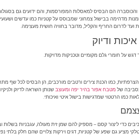
ון והכוסברה הם הבסיס למאסלות המפורסמות, והם ידועים גם בסגולו
מנות מדהימה בבישול צמחוני שמבוסס על קטניות כמו עדשים ושעועי
 ועד לדרום החריף והקליל, מדובר בחוויה חושית מעצימה.
יכות ודיוק
דגש על חומרי גלם מקומיים וטכניקות מדויקות.
צרפתיות, כמו הכנת צירים ורטבים מורכבים, הן הבסיס לכל שף מתחי
בסביבה של
מטבח אפור בהיר יפה ומעוצב
שנותן השראה לדיוק ולניקיון
ות כמו הרטטוי שמדגישות בישול איטי ואיכותי.
עצמם
ים כדי ליצור קסם – מספיק להם שמן זית מעולה, עגבניות בשלות ובז
קי מציע גם שפע של קטניות, דגים וירקות צלויים שהם חלק בלתי נפ