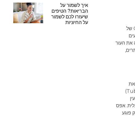
איך לשמור על
הבריאות? הטיפים
שיעזרו לכם לשמור
על החיוניות
יש נטייה לחשוב שמוצרים "ירוקים" או טבעיים הם עדינים מדי ולא באמת מספקים תוצאות נראות לעין. פילוסופיית ה-Clean Beauty של
עים
שמזינה את העור
רים,
את
המסקרה לכתמים שחורים מתחת לעיניים. ואז הגיעה מסקרת Non-Smudge של Seacret המבוססת על טכנולוגיית טיובינג (Tubing)
ין
לית. אפס
 פוגע