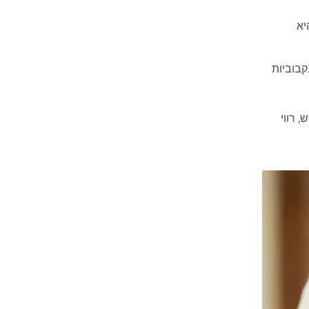
Se שונה לגמרי, והיא
קבוביות
 רווי