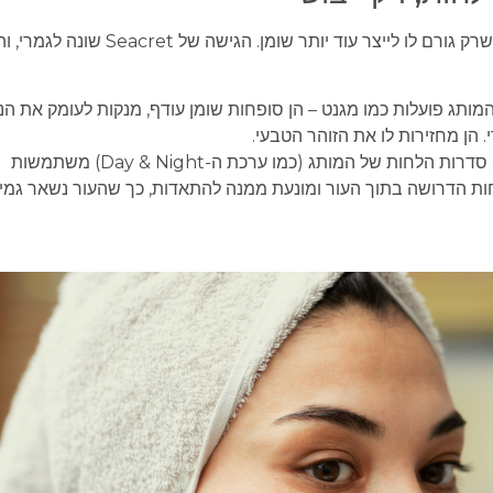
טעות נפוצה היא לייבש עור שנוטה לשמנוניות או לפצעונים, מה שרק גורם לו לייצר עוד יותר שומן. הגישה של acret
תג פועלות כמו מגנט – הן סופחות שומן עודף, מנקות לעומק את הנ
 הן מחזירות לו את הזוהר הטבעי.
במקום קרמים כבדים שסותמים נקבוביות, סדרות הלחות של המותג (כמו ערכת ה-Day & Night) משתמשות
לחות הדרושה בתוך העור ומונעת ממנה להתאדות, כך שהעור נשאר גמיש,