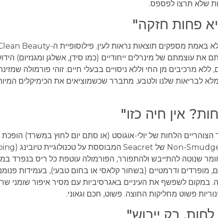
ות שלא תרצו לפספס.
 רותם את עוצמתם של מינרלים ייחודיים (כמו סידן, אשלגן ומגנזיום) הידו
 והשיקום שלהם. כל המוצרים הם 100% טבעוניים, ללא מרכיבים מן החי וללא ניסויים בבעלי חיים. זוהי פורמולה 
מלא לבריאות שלנו ולטבע. מתברר שכשמוציאים את הכימיקלים המיות
צוהריים הלחות של יולי-אוגוסט (או סתם יום לחוץ במשרד) הופכת 
חומר שנוטה להתייבש ולהתפורר, הפורמולה עוטפת כל ריס בנפרד במע
ם, מופרדים ודרמטיים (בשחור קלאסי או בחום טבעי), בעמידות פנומנ
. במקום לשפשף את העיניים באגרסיביות עם מסיר איפור שומני שרק
ריות פשוט מחליקות החוצה. פשוט, חכם וגאוני.