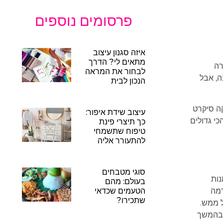
פרסומים נוספים
איזה סגנון עיצוב
מתאים לי? הדרך
רה
לבחור את המראה
ה, אבל
הנכון לבית
קה סיקרט
עיצוב שידת איפור:
י גדולים
כך תיצרי פינת
טיפוח שתשמחי
להתעורר אליה
סוגי מטבחים
נות
בעולם: מהם
רמה
הטעמים שכדאי
שתכירו?
 ממש.
 בהמשך