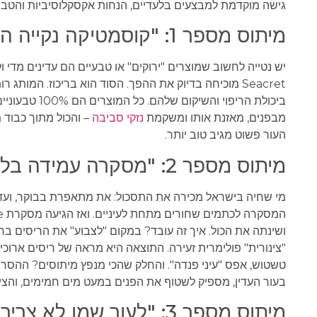
גישה מוקדמת למבצעים בלעדיים, הנחות אקסקלוסיביות והטב
מיתוס מספר 1: "קוסמטיקה נקייה היא פחות חזקה"
Seacret מוכיחה בדיוק את ההפך. הסוד הוא בריכוז. המותג
ביכולת הריפוי
מבפנים, מאזנת אותו ומשקמת
נזקי סביבה
– והכול מתוך כבוד 
העור פשוט מגיב טוב יותר.
מיתוס מספר 2: "מסקרה עמידה בלחות? אין חיה כזו"
מי שחיה בישראל מכירה את התסכול: את מתאפרת בבוקר, ועד ה
ושינתה את הכול. איך זה עובד? במקום "לצבוע" את הריסים ב
"צינורית" פולימרית זעירה. התוצאה היא מראה של ריסים ארוכי
טשטוש, אפס "עיני פנדה". והחלק שהכי מנפץ מיתוסים? ההסרה
בעור העדין, מספיק לשטוף את הפנים במעט מים חמימים, והצינו
מיתוס מספר 3: "לעור שמן לא צריך לחות, רק ייבוש"