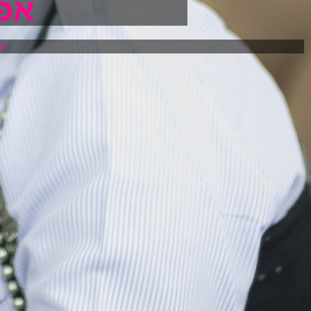
אפריל
עמ