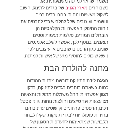
משמח שראוי למתנה משמעותית. אז,
כשבוחרים
מארז מגניב
של בגדים לתינוק, חשוב
לשקול מעשיות ונוחות. בחרו בדים רכים
ונושמים ועיצובים שקל להלביש כדי להבטיח את
נוחות התינוק. האפשרויות הקלאסיות הן
אוברולים חמודים, פיג'מות נעימות וסטים
תואמים. בנוסף לכך, אפשר לשלב אלמנטים
שונים, כגון הדפסים שובבים או עיצובים לפי
נושא שיכולים להוסיף מגע של אישיות למתנה.
מתנה להולדת הבת
חגיגת לידת התינוקת דורשת מתנות חמודות
כמוה. כשאתם בוחרים בגדים לתינוקת, בדקו
מגוון אפשרויות, החל משמלות מתוקות וחצאיות
מצועצעות ועד טייצים וחולצות נוחות. גווני פסטל
רכים, הדפסים פרחוניים וקישוטים עדינים הם
בחירות פופולריות לבגדי תינוקות. שקלו לבחור
תלבושות שמתאימות להעדפות הסגנון של