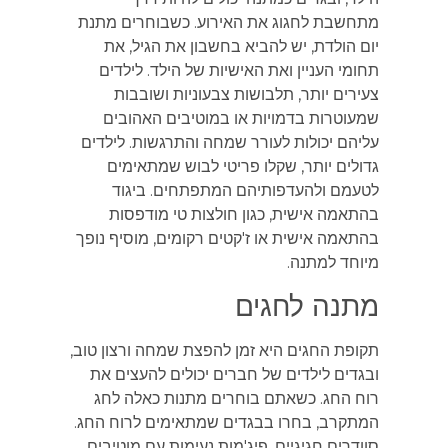
מתחשבת לחגוג את האירוע. כשבוחרים מתנת
יום הולדת, יש להביא בחשבון את הגיל, את
תחומי העניין ואת האישיות של הילד. לילדים
צעירים יותר, תלבושות צבעוניות ושובבות
שמעוטרות בדמויות או במוטיבים האהובים
עליהם יכולות לעורר שמחה והתרגשות. לילדים
גדולים יותר, שקלו פריטי לבוש שמתאימים
לטעמם ולהעדפותיהם המתפתחים. ביגוד
בהתאמה אישית, כגון חולצות טי מודפסות
בהתאמה אישית או ז'קטים רקומים, מוסיף נופך
מיוחד למתנה.
מתנה לחגים
תקופת החגים היא זמן להפצת שמחה ורצון טוב,
ובגדים לילדים של חברים יכולים להעצים את
רוח החג. כשאתם בוחרים מתנות כאלה לחג
המתקרב, בחרו בבגדים שמתאימים לרוח החג.
סוודרים חגיגיים, פיג'מות נעימות עם מוטיבים