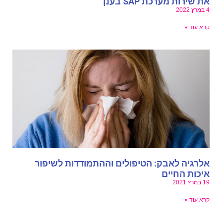
ת שירות מערכת SAP בענן
ץ 2022
רא עוד »
לרגיה לאבק: הטיפולים וההתמודדות לשיפור
יכות החיים
במרץ 2021
רא עוד »