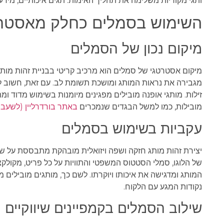
ותגי מקוריות משלימה את תהליך האימות. תגים איכותיים, מידע
השימוש בסמלים כחלק מאסטרט
מיקום נכון של הסמלים
מיקום אסטרטגי של סמלים הוא מרכיב קריטי בבניית זהות מותג
מגבירה את נראות המותג ומושכת תשומת לב. עם זאת, חשוב לש
זילות. מותגי אופנה מובילים מפגינים מיומנות בשימוש מדוד ומ
מובילות, כמו למשל הבגדים שנמכרים
באתר בורדרליין (לשעב
עקביות בשימוש בסמלים
יצירת זהות מותג חזקה ושפה ויזואלית מובהקת מתבססת על שי
של הלוגו, סמלי הסטטוס המשפטי והתוויות על כל פריט, מקולקצ
המותג ומדגישה את איכותו ויוקרתו. לשם כך, מותגים מובילים
נקודות המגע עם הלקוח.
שילוב הסמלים בקמפיינים שיווקיים