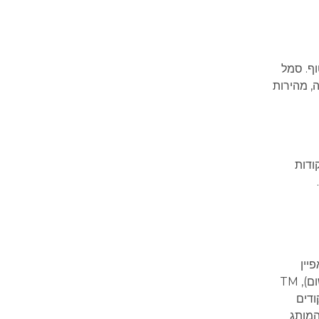
ף. סמל
י של נייקי שמגלם תנועה, מהירות
ודות
יין
כמו ® (סימן רשום), TM
קודים
המותג