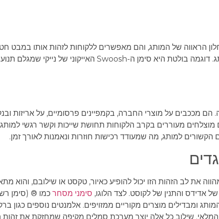
ון הראווה של המותג, והם מאפשרים ללקוחות לזהות אותו במבט חטו
אפקטיבי חייב להיות מובחן, בלתי נשכח ולשקף את מהות המותג. דוגמה בולטת היא סימן ה-Swoosh האייקונ
. הם מככבים על מוצרי החברה, בקמפיינים פרסומיים, על אריזות ובנק
ם מוצלחים מעוררים בקרב הלקוחות תחושת שייכות וקשר רגשי למותג.
ם הקשורים למותג, מה שמעודד רכישות חוזרות ונאמנות לאורך זמן.
גדים
הווה את לב הזהות הזו יכול להופיע כאיור, טקסט או שילובם, והוא מתאפ
של אדידס והתנין של לקוסט. לצד הלוגו,
סימני מסחר
 הרוחני של המותג ומבדילים מוצרים מקוריים ממזויפים. אלמנטים נוספים כגון בר
 המלאי. שילוב כל אלה יוצר מערכת סמלים מקיפה שמחזקת את זהות 