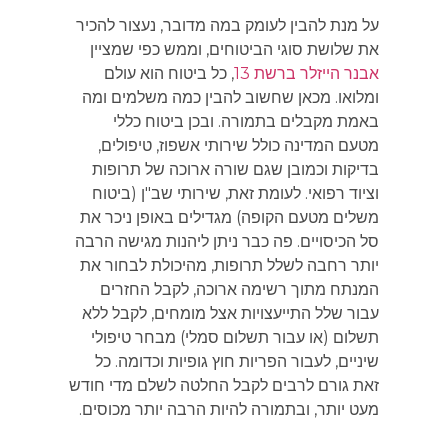
על מנת להבין לעומק במה מדובר, נעצור להכיר
את שלושת סוגי הביטוחים, וממש כפי שמציין
אבנר הייזלר ברשת 13
, כל ביטוח הוא עולם
ומלואו. מכאן שחשוב להבין כמה משלמים ומה
באמת מקבלים בתמורה. ובכן ביטוח כללי
מטעם המדינה כולל שירותי אשפוז, טיפולים,
בדיקות וכמובן שגם שורה ארוכה של תרופות
וציוד רפואי. לעומת זאת, שירותי שב"ן (ביטוח
משלים מטעם הקופה) מגדילים באופן ניכר את
סל הכיסויים. פה כבר ניתן ליהנות מגישה הרבה
יותר רחבה לשלל תרופות, מהיכולת לבחור את
המנתח מתוך רשימה ארוכה, לקבל החזרים
עבור שלל התייעצויות אצל מומחים, לקבל ללא
תשלום (או עבור תשלום סמלי) מבחר טיפולי
שיניים, לעבור הפריות חוץ גופיות וכדומה. כל
זאת גורם לרבים לקבל החלטה לשלם מדי חודש
מעט יותר, ובתמורה להיות הרבה יותר מכוסים.