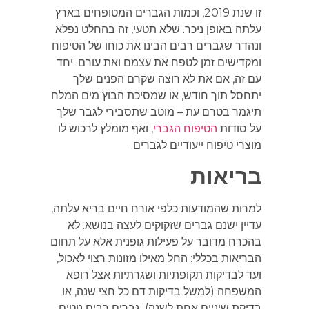
זו שנת 2019, וכמות הגברים המטופחים בארץ
עלתה באופן ניכר. שלא תטעי, זה בהחלט נפלא
ונהדר שגברים רבים הבינו את כוחו של הטיפוח
ומקדישים זמן לטפח את עצמם ואת עורם. יחד
עם זה, אם את לא רוצה שקרם הפנים שלך
יתחסל תוך חודש, או שמסיכת הבוץ מים המלח
תיגמר בטרם עת – מוטב שתסבירי לגבר שלך
על סודות
הטיפוח הגברי
, ואף מומלץ לרכוש לו
מוצרי טיפוח ייעודיים לגברים.
בריאות
למרות שהמודעות כלפי אורח חיים בריא עלתה,
עדיין ישנם גברים שזקוקים לעצה בנושא. לא
בהכרח מדובר על פעילות גופנית אלא על תחום
הבריאות בכללי: החל מאילו מזונות רצוי לאכול,
ועד לבדיקות תקופתיות ושגרתיות אצל רופא
המשפחה (למשל בדיקות דם כל חצי שנה, או
בדיקת שיניים אחת לשנה). גברים רבים נוטים