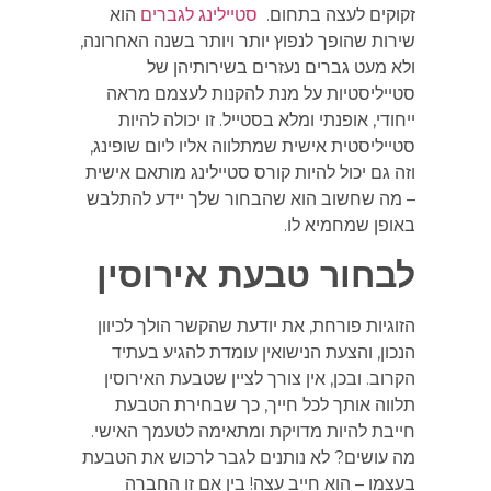
זקוקים לעצה בתחום.
סטיילינג לגברים
הוא
שירות שהופך לנפוץ יותר ויותר בשנה האחרונה,
ולא מעט גברים נעזרים בשירותיהן של
סטייליסטיות על מנת להקנות לעצמם מראה
ייחודי, אופנתי ומלא בסטייל. זו יכולה להיות
סטייליסטית אישית שמתלווה אליו ליום שופינג,
וזה גם יכול להיות קורס סטיילינג מותאם אישית
– מה שחשוב הוא שהבחור שלך יידע להתלבש
באופן שמחמיא לו.
לבחור טבעת אירוסין
הזוגיות פורחת, את יודעת שהקשר הולך לכיוון
הנכון, והצעת הנישואין עומדת להגיע בעתיד
הקרוב. ובכן, אין צורך לציין שטבעת האירוסין
תלווה אותך לכל חייך, כך שבחירת הטבעת
חייבת להיות מדויקת ומתאימה לטעמך האישי.
מה עושים? לא נותנים לגבר לרכוש את הטבעת
בעצמו – הוא חייב עצה! בין אם זו החברה