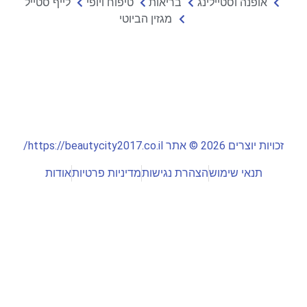
אופנה וסטיילינג
בריאות
טיפוח ויופי
לייף סטייל
מגזין הביוטי
זכויות יוצרים 2026 © אתר https://beautycity2017.co.il/
תנאי שימוש
הצהרת נגישות
מדיניות פרטיות
אודות