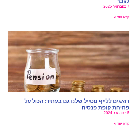
גבר
ואר 2025
רא עוד »
ואגים ללייף סטייל שלנו גם בעתיד: הכול על
תיחת קופת פנסיה
מבר 2024
רא עוד »