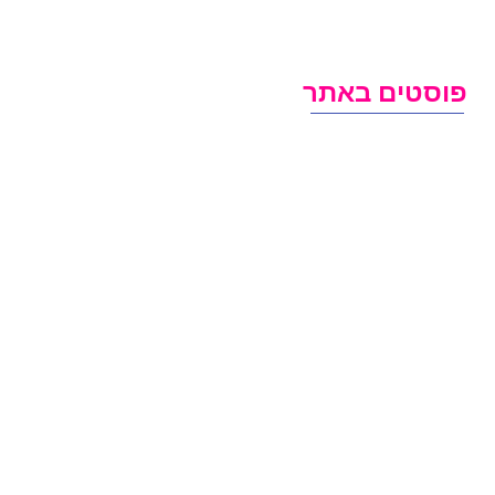
וסטים באתר
קורונה עדיין כאן: מה ההבדל בין בדיקת אנטיגן ל-
PCR
בדצמבר 2022