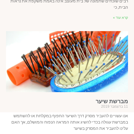
ים שוכחים שתמונה של בית מעוצב אינה באמת משקפת את נראות
ית, כי
א עוד »
ברשת שיער
ר 2019
ו עשויים להעביר מסרק דרך השיער החפוף במקלחת או להשתמש
ברשת עגולה בכדי להשיג אותה המראה הנפוח והמושלם, אך האם
ינו להעביר את המסרק בשיער